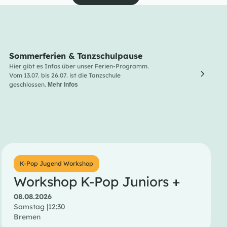
Sommerferien & Tanzschulpause
Line
Hier gibt es Infos über unser Ferien-Programm.
Line Da
Vom 13.07. bis 26.07. ist die Tanzschule
und Lus
geschlossen.
Entdec
Mehr Infos
Menge 
K-Pop Jugend Workshop
Workshop K-Pop Juniors +
08.08.2026
Samstag |
12:30
Bremen