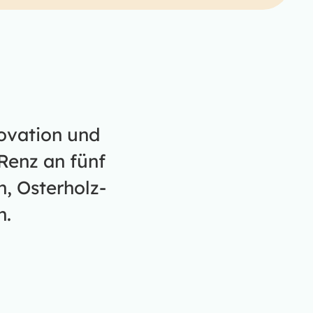
novation und
Renz an fünf
, Osterholz-
n.