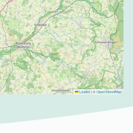
|
©
Leaflet
OpenStreetMap