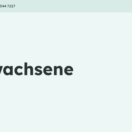
 544 7227
wachsene