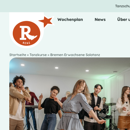
Tanzschu
Unsere Tanzkurse
Wochenplan
News
Über 
Startseite
»
Tanzkurse
»
Bremen Erwachsene Solotanz