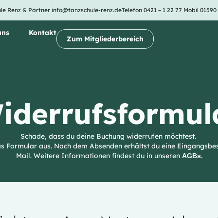
le Renz & Partner
info@tanzschule-renz.de
Telefon 0421 – 1 22 77
Mobil 01590
uns
Kontakt
Zum Mitgliederbereich
iderrufsformul
Schade, dass du deine Buchung widerrufen möchtest.
das Formular aus. Nach dem Absenden erhältst du eine Eingangsbe
Mail. Weitere Informationen findest du in unseren
.
AGBs