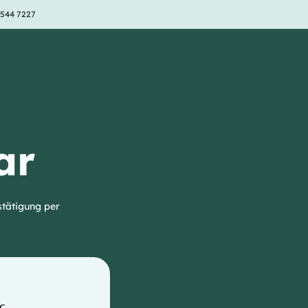
 544 7227
ar
stätigung per