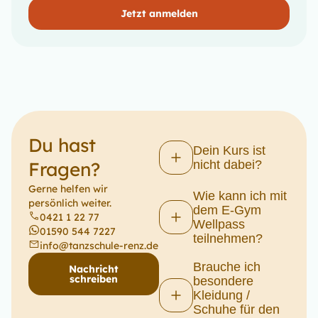
Jetzt anmelden
Du hast
Dein Kurs ist
Fragen?​
nicht dabei?
Gerne helfen wir
Wie kann ich mit
persönlich weiter.
dem E-Gym
0421 1 22 77
Wellpass
01590 544 7227
teilnehmen?
info@tanzschule-renz.de
Brauche ich
Nachricht
schreiben
besondere
Kleidung /
Schuhe für den