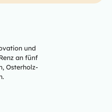
novation und
Renz an fünf
, Osterholz-
n.