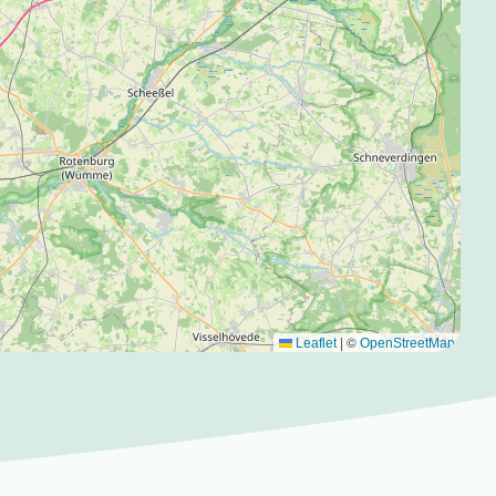
|
©
Leaflet
OpenStreetMap