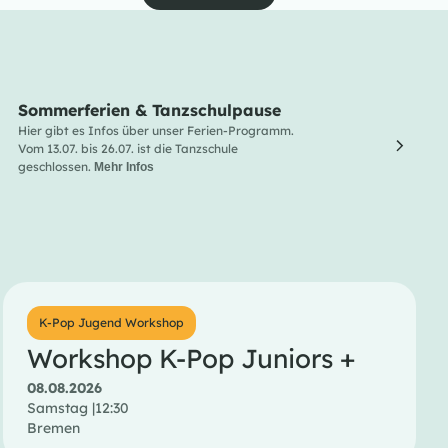
Sommerferien & Tanzschulpause
Line
Hier gibt es Infos über unser Ferien-Programm.
Line Da
Vom 13.07. bis 26.07. ist die Tanzschule
und Lus
geschlossen.
Entdec
Mehr Infos
Menge 
K-Pop Jugend Workshop
Workshop K-Pop Juniors +
08.08.2026
Samstag |
12:30
Bremen