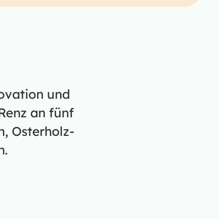
novation und
Renz an fünf
, Osterholz-
n.