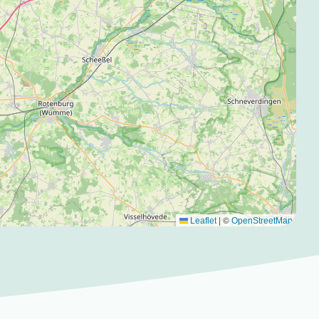
|
©
Leaflet
OpenStreetMap