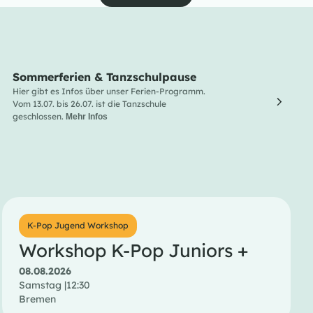
Sommerferien & Tanzschulpause
Line
Hier gibt es Infos über unser Ferien-Programm.
Line Da
Vom 13.07. bis 26.07. ist die Tanzschule
und Lus
geschlossen.
Entdec
Mehr Infos
Menge 
K-Pop Jugend Workshop
Workshop K-Pop Juniors +
08.08.2026
Samstag |
12:30
Bremen