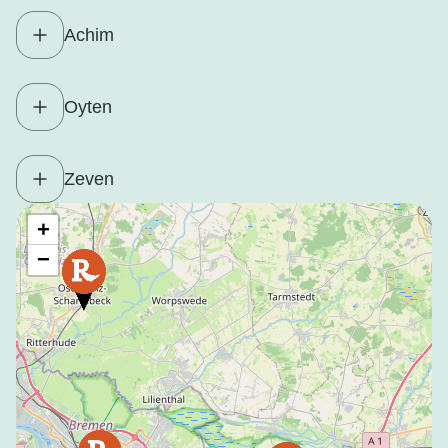
Achim
Oyten
Zeven
+
−