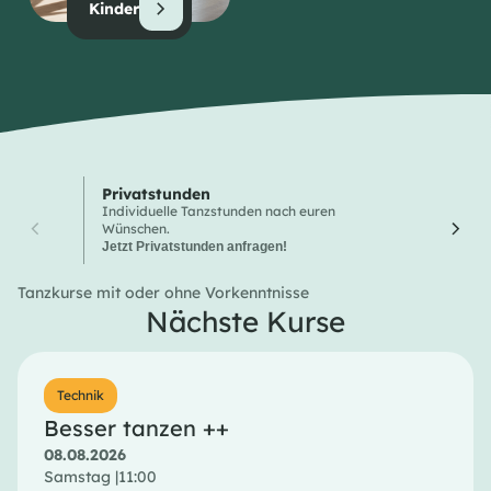
Kinder
Privatstunden
Wochen
Individuelle Tanzstunden nach euren
Hier finde
Wünschen.
Tanzkurse
Jetzt Privatstunden anfragen!
Tanzkurse mit oder ohne Vorkenntnisse
Nächste Kurse
Technik
Besser tanzen ++
08.08.2026
Samstag |
11:00