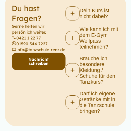
Du hast
Dein Kurs ist
Fragen?
nicht dabei?
Gerne helfen wir
Wie kann ich mit
persönlich weiter.
dem E-Gym
0421 1 22 77
Wellpass
01590 544 7227
teilnehmen?
info@tanzschule-renz.de
Brauche ich
Nachricht
schreiben
besondere
Kleidung /
Schuhe für den
Tanzkurs?
Darf ich eigene
Getränke mit in
die Tanzschule
bringen?