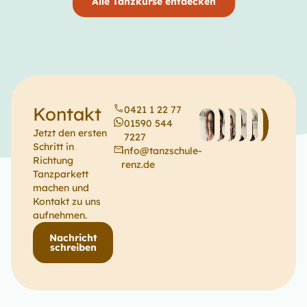
Alle Tanzkurse entdecken
Kontakt
0421 1 22 77
01590 544
Jetzt den ersten
7227
Schritt in
info@tanzschule-
Richtung
renz.de
Tanzparkett
machen und
Kontakt zu uns
aufnehmen.
Nachricht
schreiben