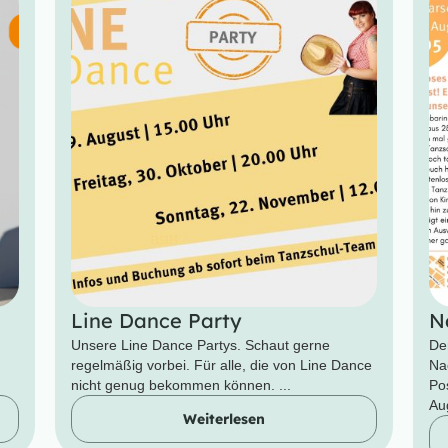
Line Dance Party
N
Unsere Line Dance Partys. Schaut gerne
De
regelmäßig vorbei. Für alle, die von Line Dance
Na
nicht genug bekommen können. ...
Po
Aug
Weiterlesen