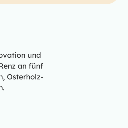
novation und
Renz an fünf
, Osterholz-
n.