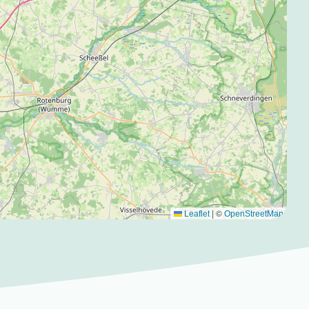
|
©
Leaflet
OpenStreetMap