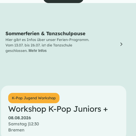
Sommerferien & Tanzschulpause
Line
Hier gibt es Infos über unser Ferien-Programm.
Line Da
Vom 13.07. bis 26.07. ist die Tanzschule
und Lus
geschlossen.
Entdec
Mehr Infos
Menge 
K-Pop Jugend Workshop
Workshop K-Pop Juniors +
08.08.2026
Samstag |
12:30
Bremen