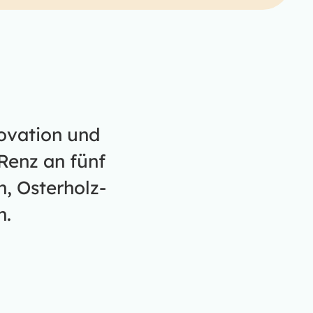
novation und
Renz an fünf
, Osterholz-
n.