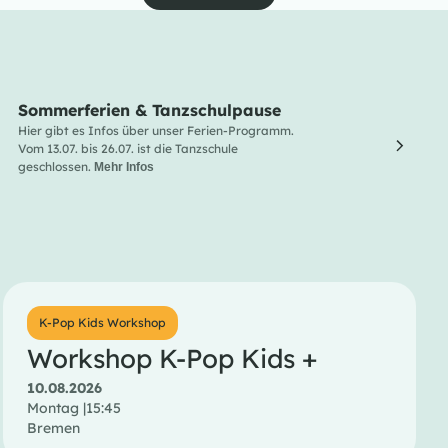
Sommerferien & Tanzschulpause
Line
Hier gibt es Infos über unser Ferien-Programm.
Line Da
Vom 13.07. bis 26.07. ist die Tanzschule
und Lus
geschlossen.
Entdec
Mehr Infos
Menge 
K-Pop Kids Workshop
Workshop K-Pop Kids +
10.08.2026
Montag |
15:45
Bremen