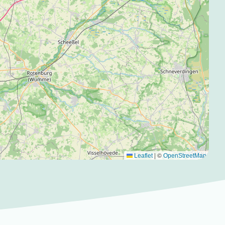
|
©
Leaflet
OpenStreetMap