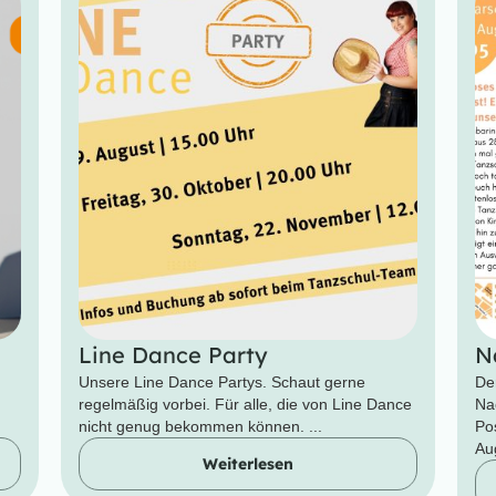
Line Dance Party
N
Unsere Line Dance Partys. Schaut gerne
De
regelmäßig vorbei. Für alle, die von Line Dance
Na
nicht genug bekommen können. ...
Po
Aug
Weiterlesen