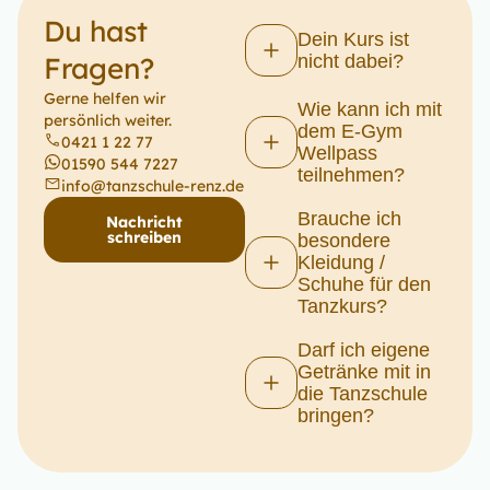
Du hast
Dein Kurs ist
Fragen?
nicht dabei?
Gerne helfen wir
Wie kann ich mit
persönlich weiter.
dem E-Gym
0421 1 22 77
Wellpass
01590 544 7227
teilnehmen?
info@tanzschule-renz.de
Brauche ich
Nachricht
schreiben
besondere
Kleidung /
Schuhe für den
Tanzkurs?
Darf ich eigene
Getränke mit in
die Tanzschule
bringen?