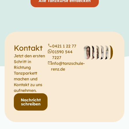
Alle Tanzkurse entdecken
Kontakt
0421 1 22 77
01590 544
Jetzt den ersten
7227
Schritt in
info@tanzschule-
Richtung
renz.de
Tanzparkett
machen und
Kontakt zu uns
aufnehmen.
Nachricht
schreiben