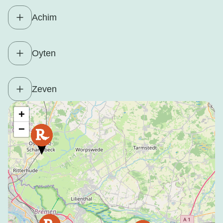
Achim
Oyten
Zeven
+
−