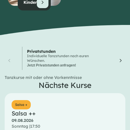
Kinder
Privatstunden
Wochen
Individuelle Tanzstunden nach euren
Hier finde
Wünschen.
Tanzkurse
Jetzt Privatstunden anfragen!
Tanzkurse mit oder ohne Vorkenntnisse
Nächste Kurse
Salsa +
Salsa ++
09.08.2026
Sonntag |
17:50