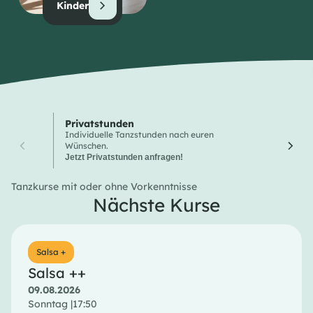
Kinder
Privatstunden
Wochen
Individuelle Tanzstunden nach euren
Hier finde
Wünschen.
Tanzkurse
Jetzt Privatstunden anfragen!
Tanzkurse mit oder ohne Vorkenntnisse
Nächste Kurse
Salsa +
Salsa ++
09.08.2026
Sonntag |
17:50