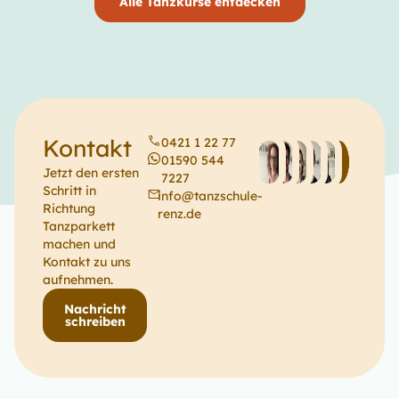
Alle Tanzkurse entdecken
Kontakt
0421 1 22 77
01590 544
Jetzt den ersten
7227
Schritt in
info@tanzschule-
Richtung
renz.de
Tanzparkett
machen und
Kontakt zu uns
aufnehmen.
Nachricht
schreiben