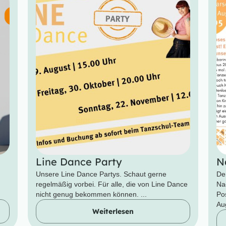
Line Dance Party
N
Unsere Line Dance Partys. Schaut gerne
De
regelmäßig vorbei. Für alle, die von Line Dance
Na
nicht genug bekommen können. ...
Po
Aug
Weiterlesen