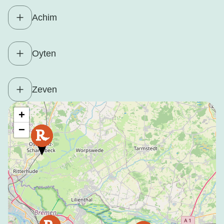
Achim
Oyten
Zeven
+
−