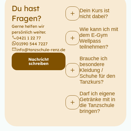
Du hast
Dein Kurs ist
Fragen?
nicht dabei?
Gerne helfen wir
Wie kann ich mit
persönlich weiter.
dem E-Gym
0421 1 22 77
Wellpass
01590 544 7227
teilnehmen?
info@tanzschule-renz.de
Brauche ich
Nachricht
schreiben
besondere
Kleidung /
Schuhe für den
Tanzkurs?
Darf ich eigene
Getränke mit in
die Tanzschule
bringen?