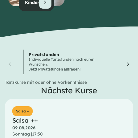
Kinder
Privatstunden
Wochen
Individuelle Tanzstunden nach euren
Hier finde
Wünschen.
Tanzkurse
Jetzt Privatstunden anfragen!
Tanzkurse mit oder ohne Vorkenntnisse
Nächste Kurse
Salsa +
Salsa ++
09.08.2026
Sonntag |
17:50