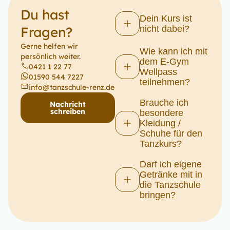
Du hast
Dein Kurs ist
Fragen?
nicht dabei?
Gerne helfen wir
Wie kann ich mit
persönlich weiter.
dem E-Gym
0421 1 22 77
Wellpass
01590 544 7227
teilnehmen?
info@tanzschule-renz.de
Brauche ich
Nachricht
schreiben
besondere
Kleidung /
Schuhe für den
Tanzkurs?
Darf ich eigene
Getränke mit in
die Tanzschule
bringen?