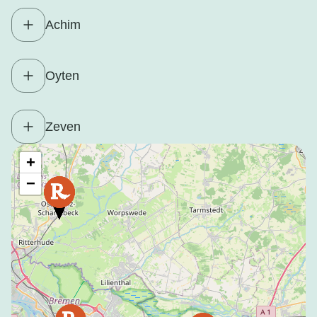
Achim
Oyten
Zeven
+
−