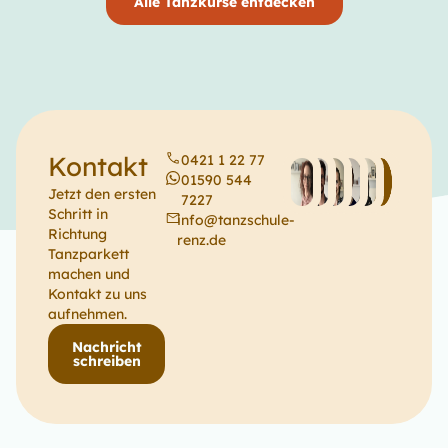
Alle Tanzkurse entdecken
Kontakt
0421 1 22 77
01590 544
Jetzt den ersten
7227
Schritt in
info@tanzschule-
Richtung
renz.de
Tanzparkett
machen und
Kontakt zu uns
aufnehmen.
Nachricht
schreiben