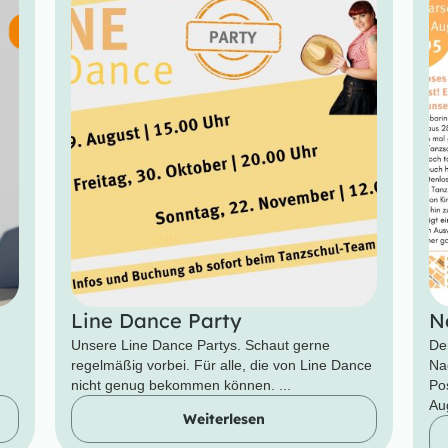
Line Dance Party
N
Unsere Line Dance Partys. Schaut gerne
De
regelmäßig vorbei. Für alle, die von Line Dance
Na
nicht genug bekommen können. ...
Po
Aug
Weiterlesen