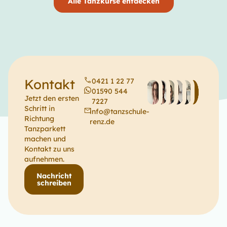
Alle Tanzkurse entdecken
Kontakt
0421 1 22 77
01590 544
Jetzt den ersten
7227
Schritt in
info@tanzschule-
Richtung
renz.de
Tanzparkett
machen und
Kontakt zu uns
aufnehmen.
Nachricht
schreiben