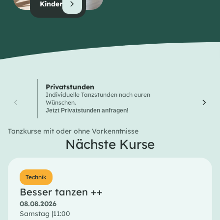
Kinder
Privatstunden
Wochen
Individuelle Tanzstunden nach euren
Hier finde
Wünschen.
Tanzkurse
Jetzt Privatstunden anfragen!
Tanzkurse mit oder ohne Vorkenntnisse
Nächste Kurse
Technik
Besser tanzen ++
08.08.2026
Samstag |
11:00