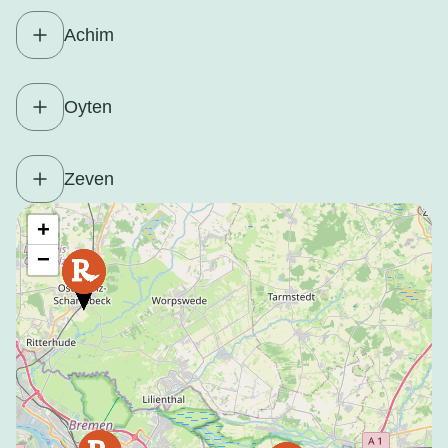
Achim
Oyten
Zeven
+
−