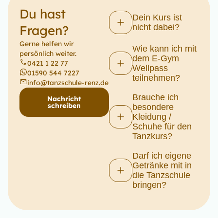
Du hast
Dein Kurs ist
Fragen?
nicht dabei?
Gerne helfen wir
Wie kann ich mit
persönlich weiter.
dem E-Gym
0421 1 22 77
Wellpass
01590 544 7227
teilnehmen?
info@tanzschule-renz.de
Brauche ich
Nachricht
schreiben
besondere
Kleidung /
Schuhe für den
Tanzkurs?
Darf ich eigene
Getränke mit in
die Tanzschule
bringen?