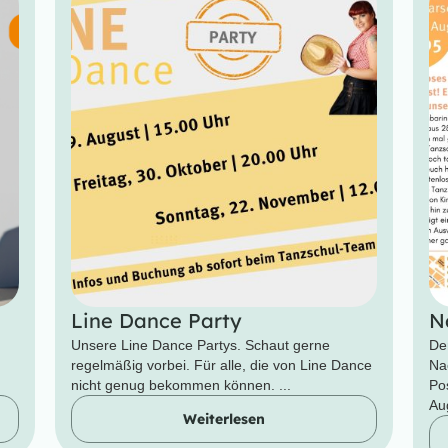
Line Dance Party
N
Unsere Line Dance Partys. Schaut gerne
De
regelmäßig vorbei. Für alle, die von Line Dance
Na
nicht genug bekommen können. ...
Po
Aug
Weiterlesen