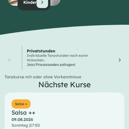
Kinder
Privatstunden
Wochen
Individuelle Tanzstunden nach euren
Hier finde
Wünschen.
Tanzkurse
Jetzt Privatstunden anfragen!
Tanzkurse mit oder ohne Vorkenntnisse
Nächste Kurse
Salsa +
Salsa ++
09.08.2026
Sonntag |
17:50