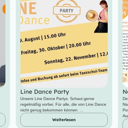
Line Dance Party
N
Unsere Line Dance Partys. Schaut gerne
De
regelmäßig vorbei. Für alle, die von Line Dance
Na
nicht genug bekommen können. ...
Po
Aug
Weiterlesen