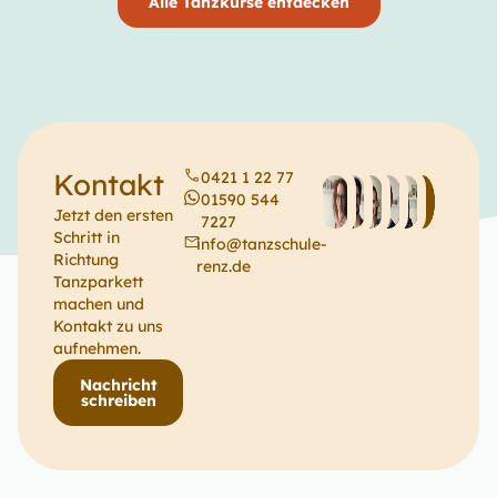
Alle Tanzkurse entdecken
Kontakt
0421 1 22 77
01590 544
Jetzt den ersten
7227
Schritt in
info@tanzschule-
Richtung
renz.de
Tanzparkett
machen und
Kontakt zu uns
aufnehmen.
Nachricht
schreiben