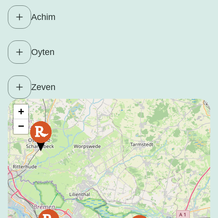
Achim
Oyten
Zeven
+
−