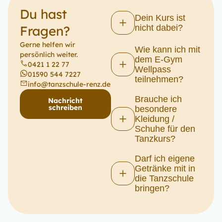
Du hast
Dein Kurs ist
Fragen?
nicht dabei?
Gerne helfen wir
Wie kann ich mit
persönlich weiter.
dem E-Gym
0421 1 22 77
Wellpass
01590 544 7227
teilnehmen?
info@tanzschule-renz.de
Brauche ich
Nachricht
schreiben
besondere
Kleidung /
Schuhe für den
Tanzkurs?
Darf ich eigene
Getränke mit in
die Tanzschule
bringen?