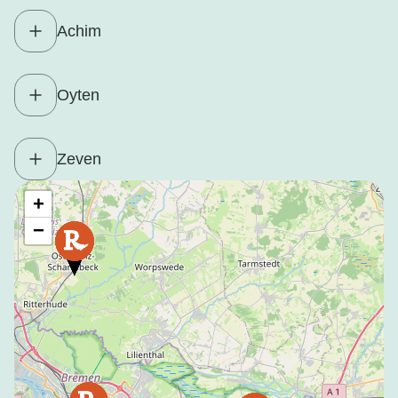
Achim
Oyten
Zeven
+
−