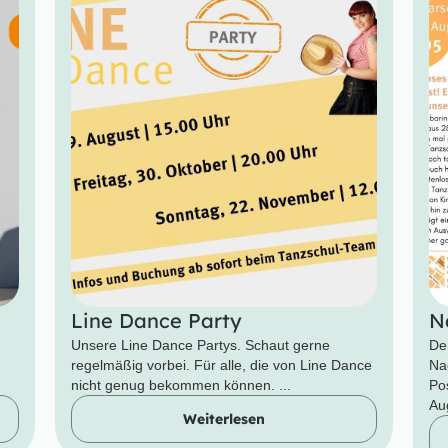
Line Dance Party
N
Unsere Line Dance Partys. Schaut gerne
De
regelmäßig vorbei. Für alle, die von Line Dance
Na
nicht genug bekommen können. ...
Po
Aug
Weiterlesen