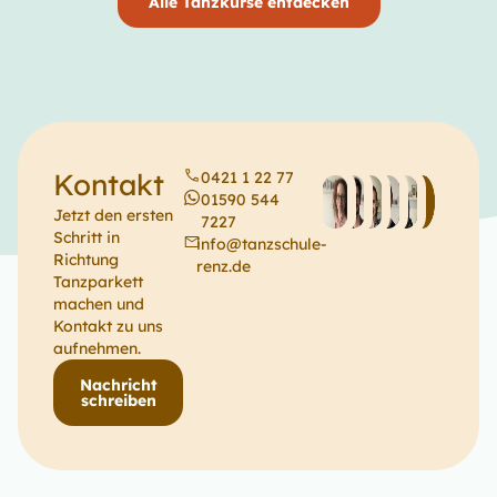
Alle Tanzkurse entdecken
Kontakt
0421 1 22 77
01590 544
Jetzt den ersten
7227
Schritt in
info@tanzschule-
Richtung
renz.de
Tanzparkett
machen und
Kontakt zu uns
aufnehmen.
Nachricht
schreiben