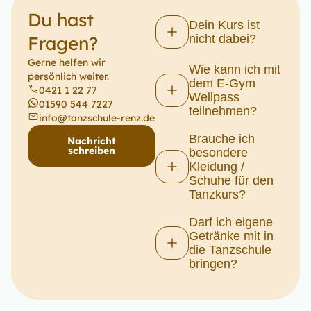
Du hast
Dein Kurs ist
Fragen?
nicht dabei?
Gerne helfen wir
Wie kann ich mit
persönlich weiter.
dem E-Gym
0421 1 22 77
Wellpass
01590 544 7227
teilnehmen?
info@tanzschule-renz.de
Brauche ich
Nachricht
schreiben
besondere
Kleidung /
Schuhe für den
Tanzkurs?
Darf ich eigene
Getränke mit in
die Tanzschule
bringen?