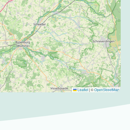
|
©
Leaflet
OpenStreetMap