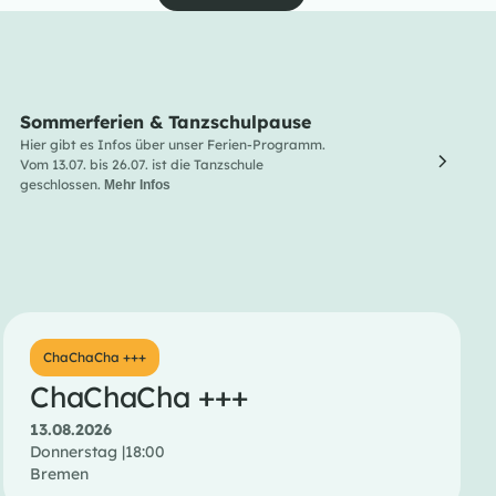
Sommerferien & Tanzschulpause
Line
Hier gibt es Infos über unser Ferien-Programm.
Line Da
Vom 13.07. bis 26.07. ist die Tanzschule
und Lus
geschlossen.
Entdec
Mehr Infos
Menge 
ChaChaCha +++
ChaChaCha +++
13.08.2026
Donnerstag |
18:00
Bremen