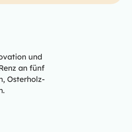
novation und
Renz an fünf
, Osterholz-
n.