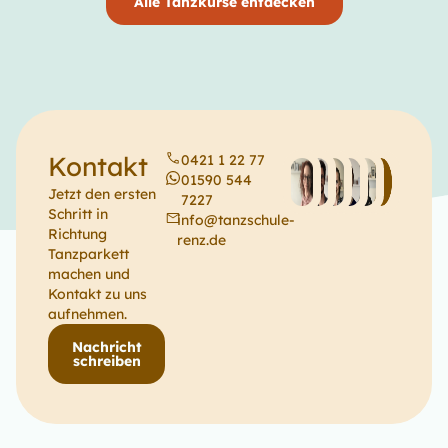
Alle Tanzkurse entdecken
Kontakt
0421 1 22 77
01590 544
Jetzt den ersten
7227
Schritt in
info@tanzschule-
Richtung
renz.de
Tanzparkett
machen und
Kontakt zu uns
aufnehmen.
Nachricht
schreiben