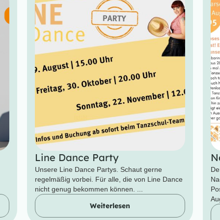
Line Dance Party
N
Unsere Line Dance Partys. Schaut gerne
De
regelmäßig vorbei. Für alle, die von Line Dance
Na
nicht genug bekommen können. ...
Po
Aug
Weiterlesen