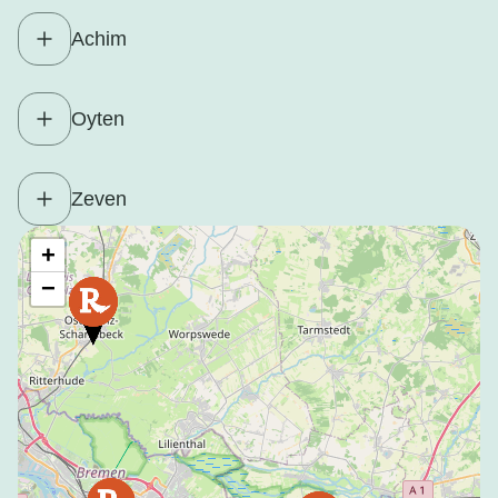
Achim
Oyten
Zeven
+
−