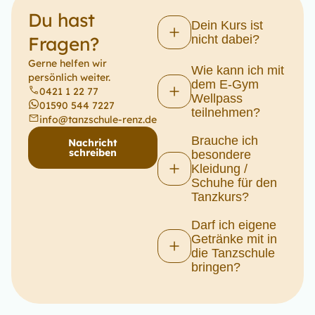
Du hast
Dein Kurs ist
Fragen?
nicht dabei?
Gerne helfen wir
Wie kann ich mit
persönlich weiter.
dem E-Gym
0421 1 22 77
Wellpass
01590 544 7227
teilnehmen?
info@tanzschule-renz.de
Brauche ich
Nachricht
schreiben
besondere
Kleidung /
Schuhe für den
Tanzkurs?
Darf ich eigene
Getränke mit in
die Tanzschule
bringen?