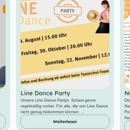
Line Dance Party
N
Unsere Line Dance Partys. Schaut gerne
De
regelmäßig vorbei. Für alle, die von Line Dance
Na
nicht genug bekommen können. ...
Po
Aug
Weiterlesen