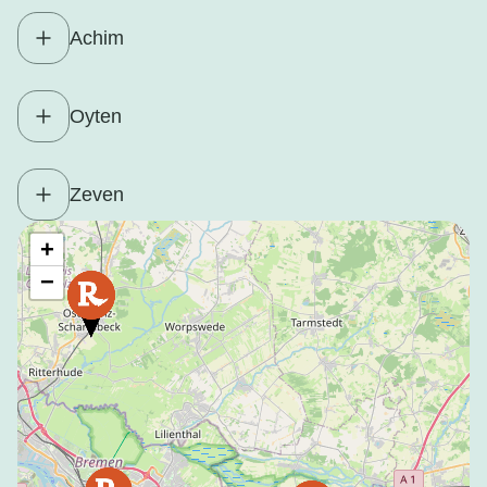
Achim
Oyten
Zeven
+
−