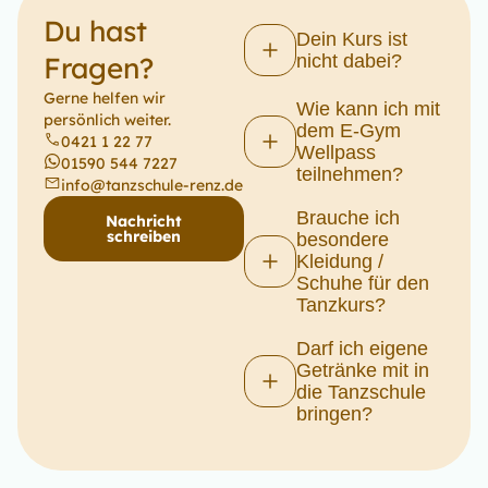
Du hast
Dein Kurs ist
Fragen?
nicht dabei?
Gerne helfen wir
Wie kann ich mit
persönlich weiter.
dem E-Gym
0421 1 22 77
Wellpass
01590 544 7227
teilnehmen?
info@tanzschule-renz.de
Brauche ich
Nachricht
schreiben
besondere
Kleidung /
Schuhe für den
Tanzkurs?
Darf ich eigene
Getränke mit in
die Tanzschule
bringen?