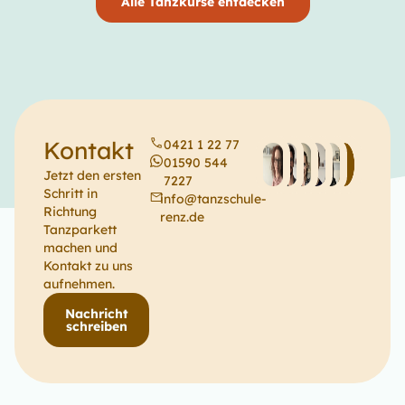
Alle Tanzkurse entdecken
Kontakt
0421 1 22 77
01590 544
Jetzt den ersten
7227
Schritt in
info@tanzschule-
Richtung
renz.de
Tanzparkett
machen und
Kontakt zu uns
aufnehmen.
Nachricht
schreiben