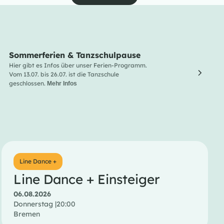
Sommerferien & Tanzschulpause
Line
Hier gibt es Infos über unser Ferien-Programm.
Line Da
Vom 13.07. bis 26.07. ist die Tanzschule
und Lus
geschlossen.
Entdec
Mehr Infos
Menge 
Line Dance +
Line Dance + Einsteiger
06.08.2026
Donnerstag |
20:00
Bremen