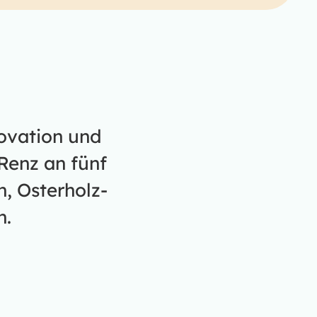
novation und
Renz an fünf
, Osterholz-
n.