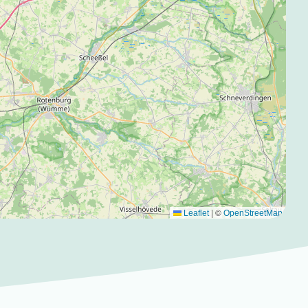
|
©
Leaflet
OpenStreetMap