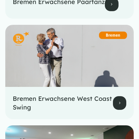
Bremen Erwachsene Paartanz
Bremen Erwachsene West Coast
Swing