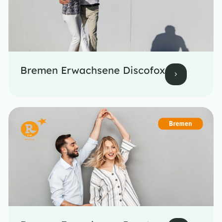
Bremen Erwachsene Discofox