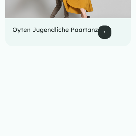
Oyten Jugendliche Paartanz