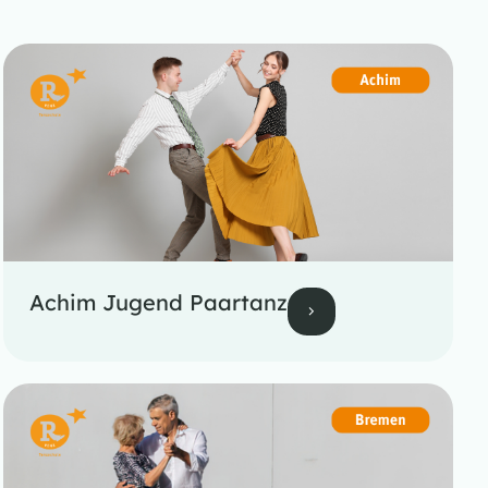
Achim Jugend Paartanz