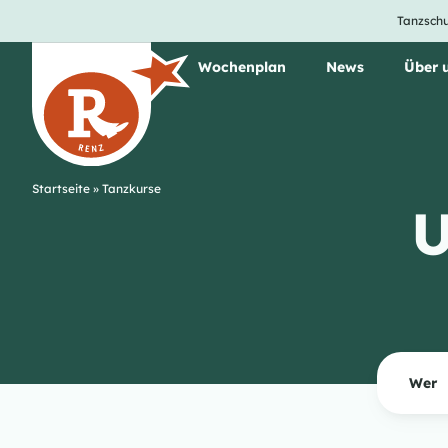
Tanzschu
Unsere Tanzkurse
Wochenplan
News
Über 
Startseite
»
Tanzkurse
U
Wer