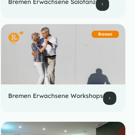
Bremen Erwachsene Solotanz
Bremen Erwachsene Workshops