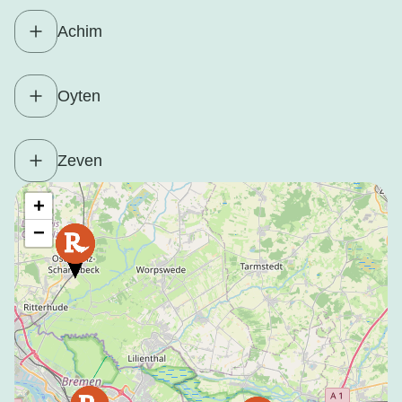
Achim
Oyten
Zeven
+
−