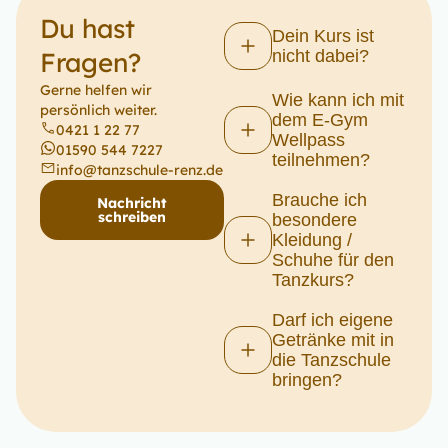
Du hast
Dein Kurs ist
Fragen?
nicht dabei?
Gerne helfen wir
Wie kann ich mit
persönlich weiter.
dem E-Gym
0421 1 22 77
Wellpass
01590 544 7227
teilnehmen?
info@tanzschule-renz.de
Brauche ich
Nachricht
schreiben
besondere
Kleidung /
Schuhe für den
Tanzkurs?
Darf ich eigene
Getränke mit in
die Tanzschule
bringen?