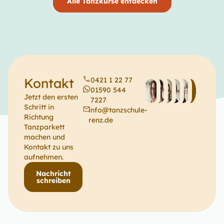
Alle Tanzkurse entdecken
Kontakt
0421 1 22 77
01590 544
Jetzt den ersten
7227
Schritt in
info@tanzschule-
Richtung
renz.de
Tanzparkett
machen und
Kontakt zu uns
aufnehmen.
Nachricht
schreiben