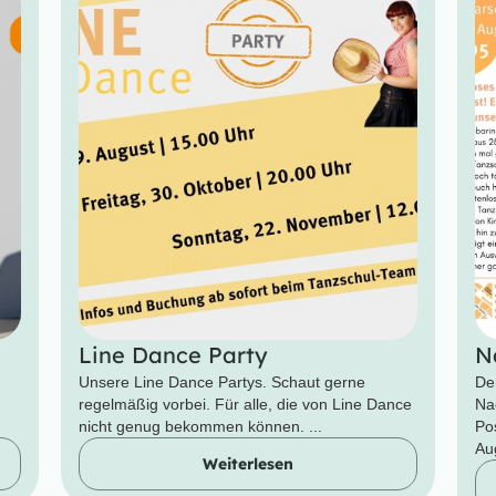
Line Dance Party
N
Unsere Line Dance Partys. Schaut gerne
De
regelmäßig vorbei. Für alle, die von Line Dance
Na
nicht genug bekommen können. ...
Po
Aug
Weiterlesen