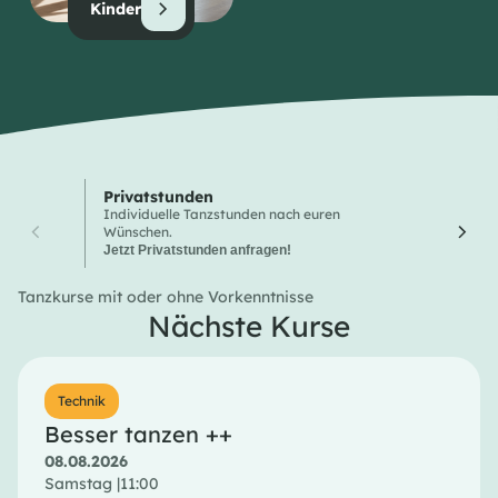
Kinder
Privatstunden
Wochen
Individuelle Tanzstunden nach euren
Hier finde
Wünschen.
Tanzkurse
Jetzt Privatstunden anfragen!
Tanzkurse mit oder ohne Vorkenntnisse
Nächste Kurse
Technik
Besser tanzen ++
08.08.2026
Samstag |
11:00