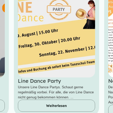
Line Dance Party
N
Unsere Line Dance Partys. Schaut gerne
De
regelmäßig vorbei. Für alle, die von Line Dance
Na
nicht genug bekommen können. ...
Po
Aug
Weiterlesen