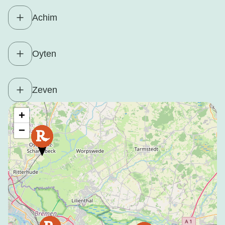
Achim
Oyten
Zeven
+
−