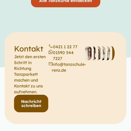
Alle Tanzkurse entdecken
Kontakt
0421 1 22 77
01590 544
Jetzt den ersten
7227
Schritt in
info@tanzschule-
Richtung
renz.de
Tanzparkett
machen und
Kontakt zu uns
aufnehmen.
Nachricht
schreiben