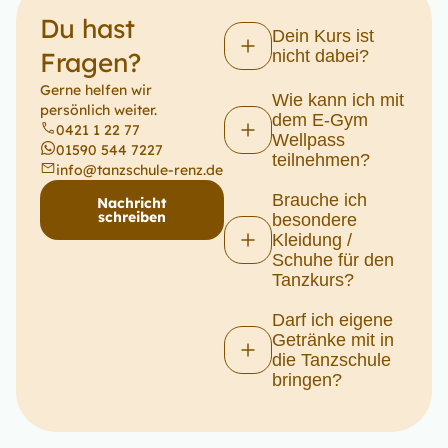
Du hast
Dein Kurs ist
Fragen?
nicht dabei?
Gerne helfen wir
Wie kann ich mit
persönlich weiter.
dem E-Gym
0421 1 22 77
Wellpass
01590 544 7227
teilnehmen?
info@tanzschule-renz.de
Brauche ich
Nachricht
schreiben
besondere
Kleidung /
Schuhe für den
Tanzkurs?
Darf ich eigene
Getränke mit in
die Tanzschule
bringen?