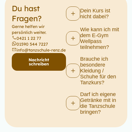
Du hast
Dein Kurs ist
Fragen?
nicht dabei?
Gerne helfen wir
Wie kann ich mit
persönlich weiter.
dem E-Gym
0421 1 22 77
Wellpass
01590 544 7227
teilnehmen?
info@tanzschule-renz.de
Brauche ich
Nachricht
schreiben
besondere
Kleidung /
Schuhe für den
Tanzkurs?
Darf ich eigene
Getränke mit in
die Tanzschule
bringen?