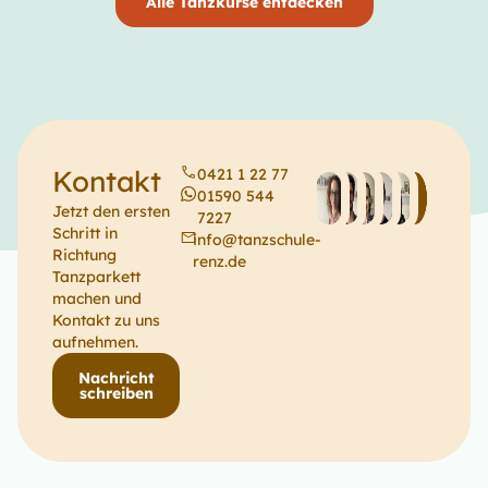
Alle Tanzkurse entdecken
Kontakt
0421 1 22 77
01590 544
Jetzt den ersten
7227
Schritt in
info@tanzschule-
Richtung
renz.de
Tanzparkett
machen und
Kontakt zu uns
aufnehmen.
Nachricht
schreiben