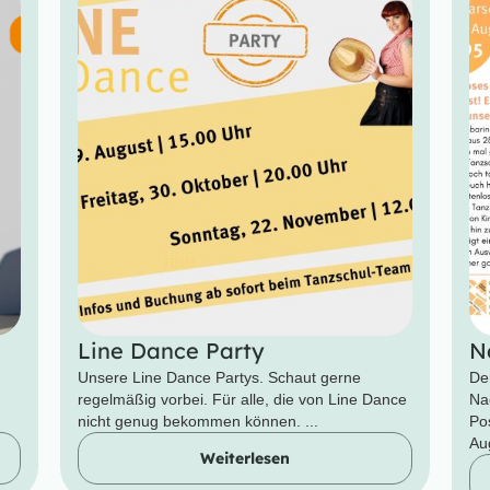
Line Dance Party
N
Unsere Line Dance Partys. Schaut gerne
De
regelmäßig vorbei. Für alle, die von Line Dance
Na
nicht genug bekommen können. ...
Po
Aug
Weiterlesen