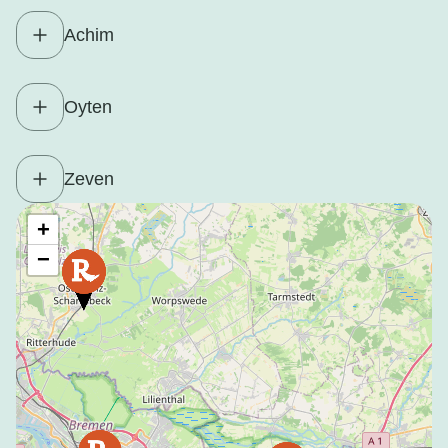
Achim
Oyten
Zeven
+
−