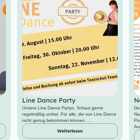
Line Dance Party
N
Unsere Line Dance Partys. Schaut gerne
De
regelmäßig vorbei. Für alle, die von Line Dance
Na
nicht genug bekommen können. ...
Po
Aug
Weiterlesen