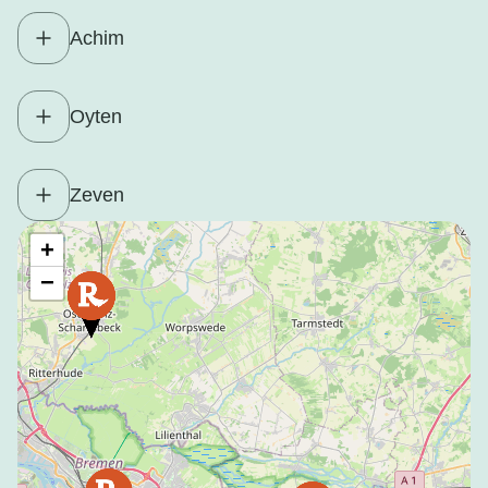
Achim
Oyten
Zeven
+
−