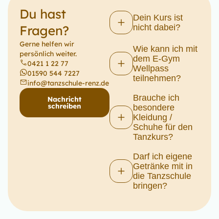
Du hast
Dein Kurs ist
Fragen?
nicht dabei?
Gerne helfen wir
Wie kann ich mit
persönlich weiter.
dem E-Gym
0421 1 22 77
Wellpass
01590 544 7227
teilnehmen?
info@tanzschule-renz.de
Brauche ich
Nachricht
schreiben
besondere
Kleidung /
Schuhe für den
Tanzkurs?
Darf ich eigene
Getränke mit in
die Tanzschule
bringen?