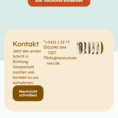
Alle Tanzkurse entdecken
Kontakt
0421 1 22 77
01590 544
Jetzt den ersten
7227
Schritt in
info@tanzschule-
Richtung
renz.de
Tanzparkett
machen und
Kontakt zu uns
aufnehmen.
Nachricht
schreiben