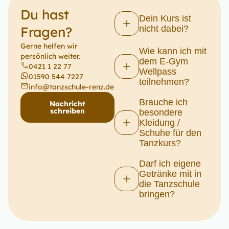
Du hast
Dein Kurs ist
Fragen?
nicht dabei?
Gerne helfen wir
Wie kann ich mit
persönlich weiter.
dem E-Gym
0421 1 22 77
Wellpass
01590 544 7227
teilnehmen?
info@tanzschule-renz.de
Brauche ich
Nachricht
schreiben
besondere
Kleidung /
Schuhe für den
Tanzkurs?
Darf ich eigene
Getränke mit in
die Tanzschule
bringen?