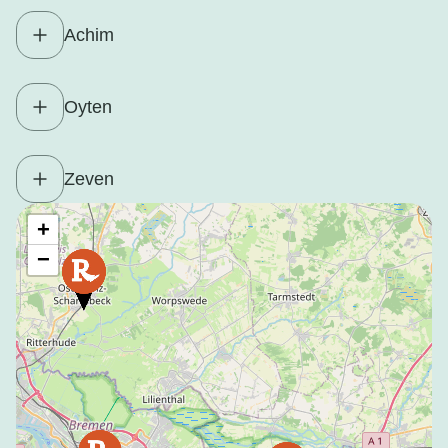
Achim
Oyten
Zeven
+
−