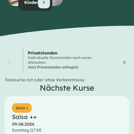
Kinder
Privatstunden
Wochen
Individuelle Tanzstunden nach euren
Hier finde
Wünschen.
Tanzkurse
Jetzt Privatstunden anfragen!
Tanzkurse mit oder ohne Vorkenntnisse
Nächste Kurse
Salsa +
Salsa ++
09.08.2026
Sonntag |
17:50