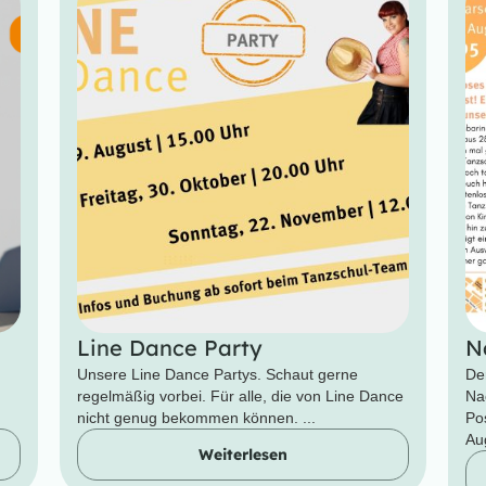
Line Dance Party
N
Unsere Line Dance Partys. Schaut gerne
De
regelmäßig vorbei. Für alle, die von Line Dance
Na
nicht genug bekommen können. ...
Po
Aug
Weiterlesen