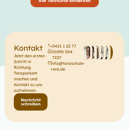
Alle Tanzkurse entdecken
Kontakt
0421 1 22 77
01590 544
Jetzt den ersten
7227
Schritt in
info@tanzschule-
Richtung
renz.de
Tanzparkett
machen und
Kontakt zu uns
aufnehmen.
Nachricht
schreiben