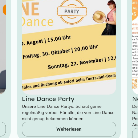
Line Dance Party
N
Unsere Line Dance Partys. Schaut gerne
De
regelmäßig vorbei. Für alle, die von Line Dance
Na
nicht genug bekommen können. ...
Po
Aug
Weiterlesen