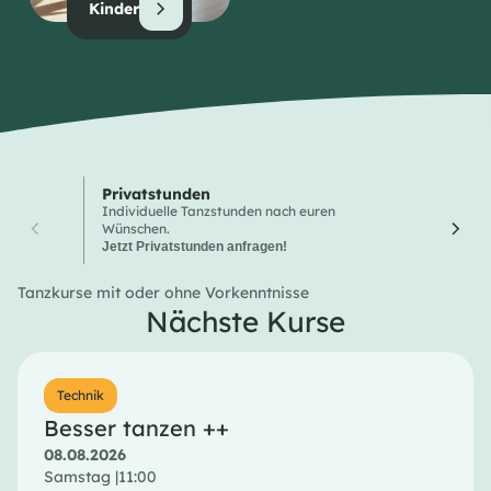
Kinder
Privatstunden
Wochen
Individuelle Tanzstunden nach euren
Hier finde
Wünschen.
Tanzkurse
Jetzt Privatstunden anfragen!
Tanzkurse mit oder ohne Vorkenntnisse
Nächste Kurse
Technik
Besser tanzen ++
08.08.2026
Samstag |
11:00