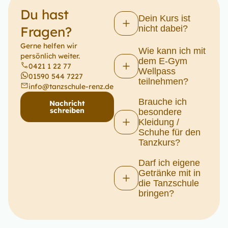
Du hast
Dein Kurs ist
Fragen?
nicht dabei?
Gerne helfen wir
Wie kann ich mit
persönlich weiter.
dem E-Gym
0421 1 22 77
Wellpass
01590 544 7227
teilnehmen?
info@tanzschule-renz.de
Brauche ich
Nachricht
schreiben
besondere
Kleidung /
Schuhe für den
Tanzkurs?
Darf ich eigene
Getränke mit in
die Tanzschule
bringen?