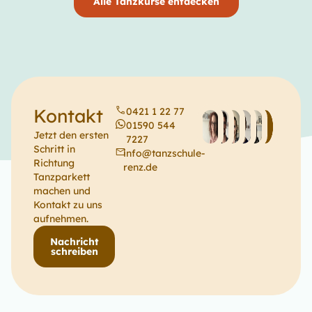
Alle Tanzkurse entdecken
Kontakt
0421 1 22 77
01590 544
Jetzt den ersten
7227
Schritt in
info@tanzschule-
Richtung
renz.de
Tanzparkett
machen und
Kontakt zu uns
aufnehmen.
Nachricht
schreiben