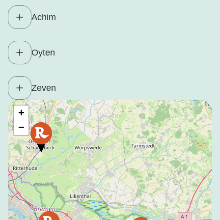
Achim
Oyten
Zeven
+
−