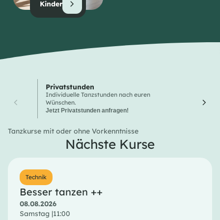
Kinder
Privatstunden
Wochen
Individuelle Tanzstunden nach euren
Hier finde
Wünschen.
Tanzkurse
Jetzt Privatstunden anfragen!
Tanzkurse mit oder ohne Vorkenntnisse
Nächste Kurse
Technik
Besser tanzen ++
08.08.2026
Samstag |
11:00