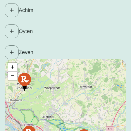
Achim
Oyten
Zeven
+
−