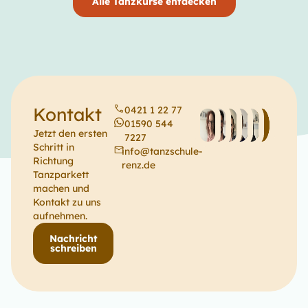
Alle Tanzkurse entdecken
Kontakt
0421 1 22 77
01590 544
Jetzt den ersten
7227
Schritt in
info@tanzschule-
Richtung
renz.de
Tanzparkett
machen und
Kontakt zu uns
aufnehmen.
Nachricht
schreiben