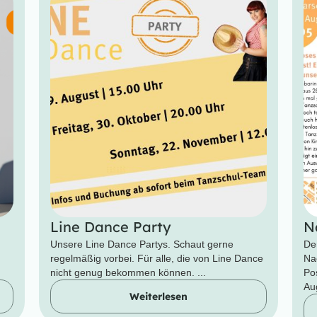
Line Dance Party
N
Unsere Line Dance Partys. Schaut gerne
De
regelmäßig vorbei. Für alle, die von Line Dance
Na
nicht genug bekommen können. ...
Po
Aug
Weiterlesen