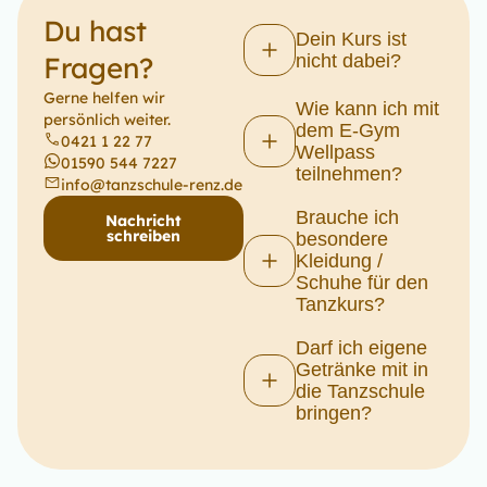
Du hast
Dein Kurs ist
Fragen?
nicht dabei?
Gerne helfen wir
Wie kann ich mit
persönlich weiter.
dem E-Gym
0421 1 22 77
Wellpass
01590 544 7227
teilnehmen?
info@tanzschule-renz.de
Brauche ich
Nachricht
schreiben
besondere
Kleidung /
Schuhe für den
Tanzkurs?
Darf ich eigene
Getränke mit in
die Tanzschule
bringen?